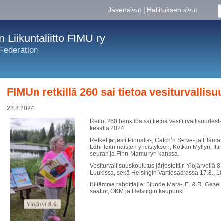
Jäsensivut
|
Hallituksen sivut
Liikuntaliitto FIMU ry
 Federation
FIMUn retkillä 260 sai tietoa vesiturvallis
28.8.2024
Reilut 260 henkilöä sai tietoa vesiturvallisuudes
kesällä 2024.
Retket järjesti Pinnalla-, Catch’n Serve- ja Elämä 
Lähi-Idän naisten yhdistyksen, Kotkan Myllyn, If
seuran ja Finn-Mamu ryn kanssa.
Vesiturvallisuuskoulutus järjestettiin Ylöjärvellä 
Luukissa, sekä Helsingin Vartiosaaressa 17.8., 18
Kiitämme rahoittajia: Sjunde Mars-, E. & R. Gesel
säätiöt, OKM ja Helsingin kaupunki.