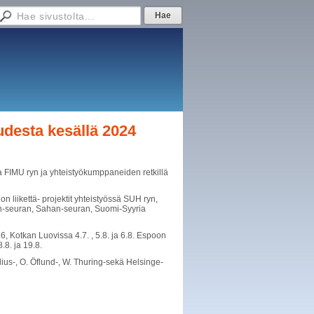
uudesta kesällä 2024
ta FIMU ryn ja yhteistyökumppaneiden retkillä
on liikettä- projektit yhteistyössä SUH ryn,
tin-seuran, Sahan-seuran, Suomi-Syyria
8.6, Kotkan Luovissa 4.7. , 5.8. ja 6.8. Espoon
.8. ja 19.8.
lius-, O. Öflund-, W. Thuring-sekä Helsinge-