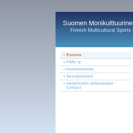
Suomen Monikulttuurinen 
Finnish Multicultural Sports
Etusivu
FIMU ry
Hanketoiminta
Seurapalvelut
Henkilöstön yhteystiedot -
Contact