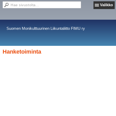
Valikko
Suomen Monikulttuurinen Liikuntaliitto FIMU ry
Hanketoiminta