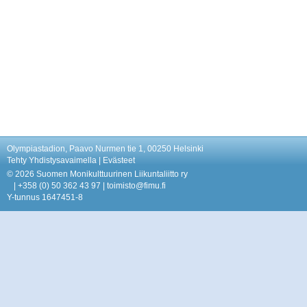
Olympiastadion, Paavo Nurmen tie 1, 00250 Helsinki
Tehty Yhdistysavaimella
|
Evästeet
©
2026 Suomen Monikulttuurinen Liikuntaliitto ry
| +358 (0) 50 362 43 97 | toimisto@fimu.fi
Y-tunnus 1647451-8