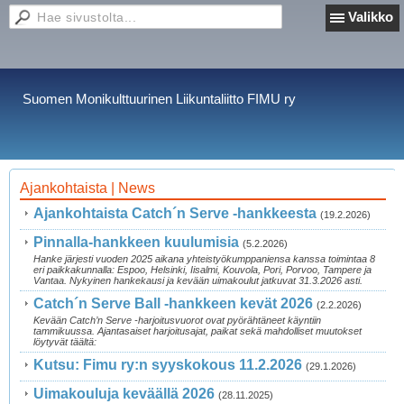
Valikko
Suomen Monikulttuurinen Liikuntaliitto FIMU ry
Ajankohtaista | News
Ajankohtaista Catch´n Serve -hankkeesta
(19.2.2026)
Pinnalla-hankkeen kuulumisia
(5.2.2026)
Hanke järjesti vuoden 2025 aikana yhteistyökumppaniensa kanssa toimintaa 8
eri paikkakunnalla: Espoo, Helsinki, Iisalmi, Kouvola, Pori, Porvoo, Tampere ja
Vantaa. Nykyinen hankekausi ja kevään uimakoulut jatkuvat 31.3.2026 asti.
Catch´n Serve Ball -hankkeen kevät 2026
(2.2.2026)
Kevään Catch’n Serve -harjoitusvuorot ovat pyörähtäneet käyntiin
tammikuussa. Ajantasaiset harjoitusajat, paikat sekä mahdolliset muutokset
löytyvät täältä:
Kutsu: Fimu ry:n syyskokous 11.2.2026
(29.1.2026)
Uimakouluja keväällä 2026
(28.11.2025)