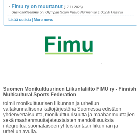
Fimu ry on muuttanut
(17.11.2025)
Uusi osoitteemme on: Olympiastadion Paavo Nurmen tie 1 00250 Helsinki
Lisää uutisia | More news
Suomen Monikulttuurinen Liikuntaliitto FIMU ry - Finnish
Multicultural Sports Federation
toimii monikulttuurisen liikunnan ja urheilun
valtakunnallisena kattojärjestönä Suomessa edistäen
yhdenvertaisuutta, monikulttuurisuutta ja maahanmuuttajien
sekä maahanmuuttajataustaisten mahdollisuuksia
integroitua suomalaiseen yhteiskuntaan liikunnan ja
urheilun avulla.