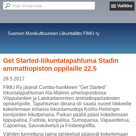
Valikko
Suomen Monikulttuurinen Liikuntaliitto FIMU ry
Get Started-liikuntatapahtuma Stadin
ammattiopiston oppilaille 22.5
29.5.2017
FIMU Ry järjesti Combo-hankkeen "Get Started"
liikuntatapahtuman Ala-Malmin urheilupuistossa
Vilppulantien ja Latokartanontien ammattioppilaitosten
opiskelijoille. Tapahtuman ideana oli saada nuoret liikkeelle
kokeilemaan erilaisia liikuntamuotoja Koillis-Helsingin
toimijoiden liikuttamana. Paikan päällä pääsi kokeilemaan
lippupalloa, Fudista, koripalloa, Sumopainia, Vapaaottelua,
Capoeiraa, Sauvakävelyä ja Frisbeegolffia.
Vähiten tunnettuna lajina opiskelijat pääsivät kokeilemaan