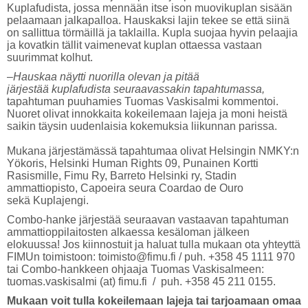
Kuplafudista, jossa mennään itse ison muovikuplan sisään
pelaamaan jalkapalloa. Hauskaksi lajin tekee se että siinä
on sallittua törmäillä ja taklailla. Kupla suojaa hyvin pelaajia
ja kovatkin tällit vaimenevat kuplan ottaessa vastaan
suurimmat kolhut.
–Hauskaa näytti nuorilla olevan ja pitää
järjestää kuplafudista seuraavassakin tapahtumassa,
tapahtuman puuhamies Tuomas Vaskisalmi kommentoi.
Nuoret olivat innokkaita kokeilemaan lajeja ja moni heistä
saikin täysin uudenlaisia kokemuksia liikunnan parissa.
Mukana järjestämässä tapahtumaa olivat Helsingin NMKY:n
Yökoris, Helsinki Human Rights 09, Punainen Kortti
Rasismille, Fimu Ry, Barreto Helsinki ry, Stadin
ammattiopisto, Capoeira seura Coardao de Ouro
sekä Kuplajengi.
Combo-hanke järjestää seuraavan vastaavan tapahtuman
ammattioppilaitosten alkaessa kesäloman jälkeen
elokuussa! Jos kiinnostuit ja haluat tulla mukaan ota yhteyttä
FIMUn toimistoon: toimisto@fimu.fi / puh. +358 45 1111 970
tai Combo-hankkeen ohjaaja Tuomas Vaskisalmeen:
tuomas.vaskisalmi (at) fimu.fi / puh. +358 45 211 0155.
Mukaan voit tulla kokeilemaan lajeja tai tarjoamaan omaa